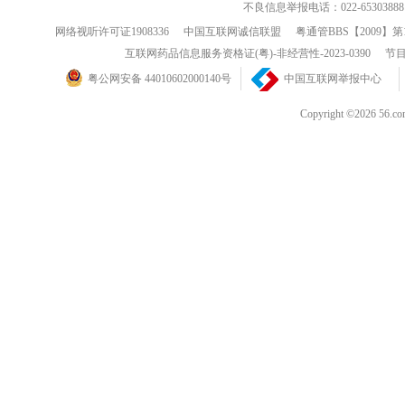
不良信息举报电话：022-65303888
网络视听许可证1908336
中国互联网诚信联盟
粤通管BBS【2009】第
互联网药品信息服务资格证(粤)-非经营性-2023-0390
节目
粤公网安备 44010602000140号
中国互联网举报中心
Copyright ©202