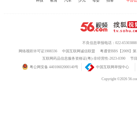
58、做自己的决定。然后准备好承担后果。从一开始就提醒自己，世上没
科技
教育
汽车
少儿
母婴
拍客
平台
59、自己不喜欢的人，可以报之以沉默微笑；自己喜欢的人，那就随便怎
流露出来。
60、相信因果报应！相信轮回！
61、要学会忍耐与坚持！
62这个世界上没有真正的爱情……时间可以冲淡一切
63、不要做刺猬 能不与人结仇就不与人结仇，谁也不跟谁一辈子，有些事
64、有时要学会听取身边人的意见，更多时候这样才不会让自己受到伤害
不良信息举报电话：022-65303888
65、忘记过去才能有新的开始。
网络视听许可证1908336
中国互联网诚信联盟
粤通管BBS【2009】第
66、这个世界很不公平。
67、不要太依赖朋友，人性基本都有恶的一面。
互联网药品信息服务资格证(粤)-非经营性-2023-0390
节目
68、爱情很美好，相信爱情。如果连爱情都不相信那人生岂不太苦了？
粤公网安备 44010602000140号
中国互联网举报中心
69、想得到一样一定会失去另一件东西。
70、痛苦让人成长，是你进步的一个机会，一个挑战。别害怕痛苦的事情
Copyright ©202
71、人就是孤独的，缓解它带来的痛苦的唯一方式就是平静的接受它。
72、没有经历过的，永远不能理解这些道理，但听听也是好的。
73、可以不美丽，可以不可爱，可以不温柔，但是一定要诚实和善良。
74、喜爱一切美好的事物，赞美并享受它们所带来的美好。
75、当困难来临时，用微笑去面对，用智慧去解决。
76、要勇于承认自己所犯的错误，并承担其带来的责任。
77、爱家人，爱朋友，爱伴侣，爱孩子，然而，要真正为自己活。
78、永远不要为已发生的和未发生的事忧虑。已经发生既成事实忧虑也于
断事情的走向，徒增烦恼而已。
79、不要老在别人面前倾诉你的困境袒露你的脆弱。