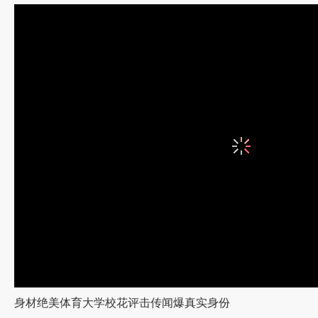
13、活得轻松，任何事都作一个最好的打算和最坏的打算。
14、做一个简单的人，踏实而务实。不沉溺幻想。不庸人自扰。
15、不说谎话，因为总有被拆穿的一天。
16、别人光鲜的背后或者有着太多不为人知的痛苦
17、尽量充实自己。不要停止学习。不管学习什么，语言，厨艺，各种技
18、注意自己的修养，你就是孩子的第一位老师。
19、孝顺父母。不只是嘴上说说，即使多打几个电话也是很好的。
20、爱父母，因为他们给了你生命，同时也是爱你爱的最无私的人。
21、偶尔也要现实和虚伪一点，因为不那样做的话，很难混。
22、收敛自己的脾气，偶尔要刻意沉默，因为 会做下让自己无法挽回的事
23、无论什么时候，做什么事情，要思考。
24、永远不要给背叛过自己的朋友第二次的背叛的机会。
25、无论是谁，都有自己的限度。特别是信任。
26、懂得倾听别人的忠告。
27、别人说的记在脑袋里，而自己的，则放在心里。
28、尽量不要讲同事朋友的八卦。
29、信佛，信因果，在真正的因果面前，人的力量是微不足道的。
30、坦然接受生活给你的馈赠吧，不管是好的还是坏的。
31、真正了解无常的含义，当你痛苦时，你要想这痛苦不是永恒的，当你
32、要快乐，要开朗，要坚韧，要温暖，对人要真诚。
33、空虚无聊的时候就读书，但一定得有自己的生活目标和计划。
34、对人性的弱点有清醒的认识，但要相信真诚的爱情，对爱情永远怀有
35、不要太过依赖除自己以外的人，因为只有自己不会抛弃自己。
身材绝美体育大学校花评击传闻爆真实身份
36、永远对生活充满希望，对于困境与磨难，微笑面对。