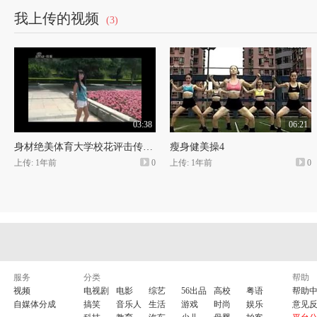
37、多看书，看好书。
我上传的视频
(3)
38、少吃点，吃好的。
39、古龙说过，爱笑的女孩子，运气不会太差。
40、多交朋友，交好的朋友。女人一定要有闺密。
41、请记得，好朋友的定义是：你混的好，她打心眼里为你开心；你混的
42、要有梦想，即使遥远。
43、努力爱一个人。付出，不一定会有收获；不付出，却一定不会有收获
44、承诺是一件美好的事情，但美好的东西往往不会变为现实。
45、每个人都有自己鲜明的主张和个性，不要识途去改变他人，同样，也
03:38
06:21
了。
46、没有十全十美的东西，没有十全十美的人，关键是清楚到底想要什么
身材绝美体育大学校花评击传闻爆真实身份
瘦身健美操4
分。如果什么都想要，只会什么都得不到。
上传: 1年前
0
上传: 1年前
0
47、这个世界最脆弱的是生命，身体健康，很重要。
48、老天爷对每个人都是公平的。
49、不要试图控制别人，不要要求别人理解你
50、活在当下，别在怀念过去或者憧憬未来中浪费掉你现在的生活
51、不要忘本，任何时候，任何事情
52、要诚恳，要坦然，要慷慨，要宽容，要有平常心
53、学会忘记, 善忘是一件好事
54、要乐观，要积极，多笑，多照镜子
55、相信他说的话，但不要当真。
服务
分类
帮助
56、凡事多长心眼。
视频
电视剧
电影
综艺
56出品
高校
粤语
帮助
57、不要自作聪明。
自媒体分成
搞笑
音乐人
生活
游戏
时尚
娱乐
意见