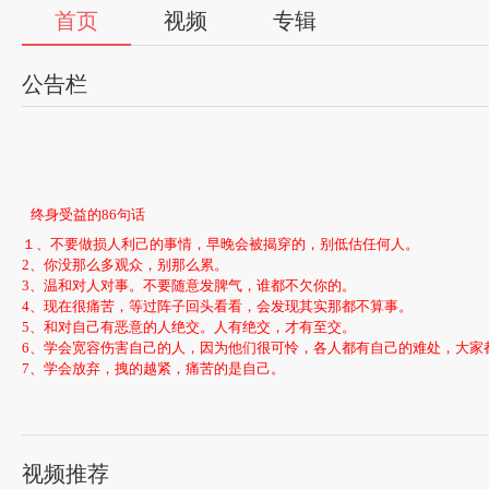
首页
视频
专辑
公告栏
终身受益的86句话
１、不要做损人利己的事情，早晚会被揭穿的，别低估任何人。
2、你没那么多观众，别那么累。
3、温和对人对事。不要随意发脾气，谁都不欠你的。
4、现在很痛苦，等过阵子回头看看，会发现其实那都不算事。
5、和对自己有恶意的人绝交。人有绝交，才有至交。
6、学会宽容伤害自己的人，因为他们很可怜，各人都有自己的难处，大家
7、学会放弃，拽的越紧，痛苦的是自己。
8、低调，取舍间，必有得失。
9、不要试图给自己找任何借口，错误面前没人爱听那些借口。
10、慎言，独立，学会妥协的同时，也要坚持自己最基本的原则。
11、付出并不一定有结果。坚持可能会导致失去更多。
视频推荐
12、过去的事情可以不忘记，但一定要放下。