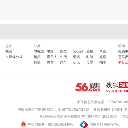
服务
分类
帮助
视频
电视剧
电影
综艺
56出品
高校
粤语
帮助
自媒体分成
搞笑
音乐人
生活
游戏
时尚
娱乐
意见
科技
教育
汽车
少儿
母婴
拍客
平台
不良信息举报电话：022-65303888
网络视听许可证1908336
中国互联网诚信联盟
粤通管BBS【2009】第
互联网药品信息服务资格证(粤)-非经营性-2023-0390
节目
粤公网安备 44010602000140号
中国互联网举报中心