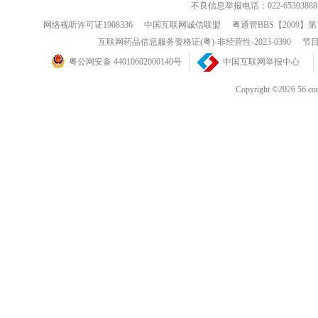
不良信息举报电话：022-65303888
网络视听许可证1908336
中国互联网诚信联盟
粤通管BBS【2009】第
互联网药品信息服务资格证(粤)-非经营性-2023-0390
节目
粤公网安备 44010602000140号
中国互联网举报中心
Copyright ©202