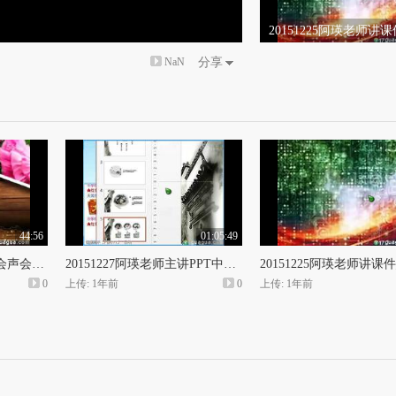
20151225阿瑛老师讲课
_2015_12_25_21_15_42
NaN
分享
44:56
01:05:49
20151228学彬老师主讲会声会影X7模板套用
20151227阿瑛老师主讲PPT中国风模板
0
上传: 1年前
0
上传: 1年前