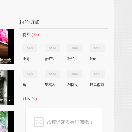
粉丝/订阅
粉丝
(29)
小海
ga678
秋弘
June
讲会声会
施~~
56网友620161664
56网友1271024207
风风雨雨
订阅
(0)
PPT中
该频道还没有订阅哦！