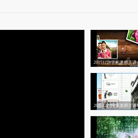
20151228学彬老师主
影X7模板套用
20151227阿瑛老师主讲
国风模板