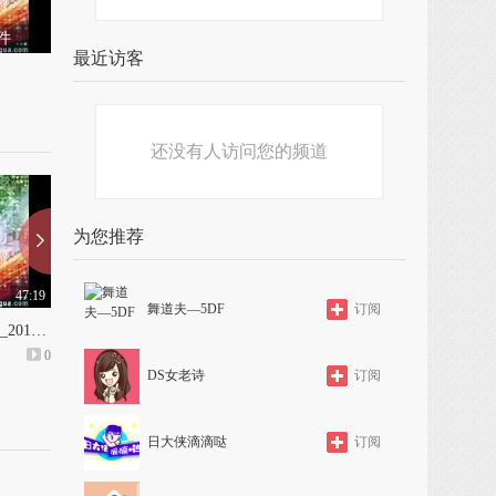
件
最近访客
_2f45_0
还没有人访问您的频道
为您推荐
47:19
48:00
舞道夫—5DF
订阅
20151225阿瑛老师讲课件_2015_12_25_21_15_42_2f45_0
20151223清风三笑主讲flash的控制技术
0
上传: 1年前
0
上传: 1年前
DS女老诗
订阅
日大侠滴滴哒
订阅