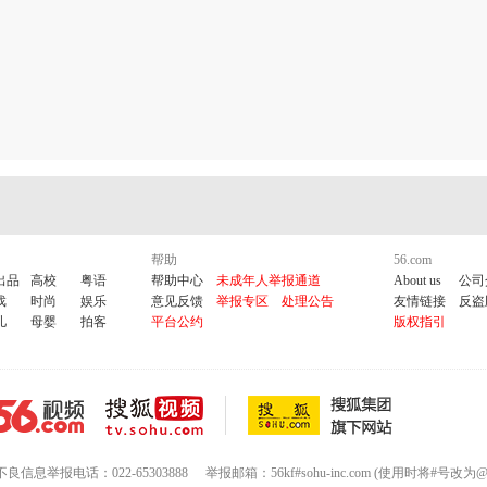
帮助
56.com
出品
高校
粤语
帮助中心
未成年人举报通道
About us
公司
戏
时尚
娱乐
意见反馈
举报专区
处理公告
友情链接
反盗
儿
母婴
拍客
平台公约
版权指引
不良信息举报电话：022-65303888
举报邮箱：56kf#sohu-inc.com (使用时将#号改为@