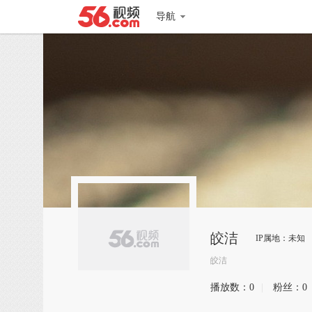
导航
皎洁
IP属地：未知
皎洁
播放数：
0
|
粉丝：
0