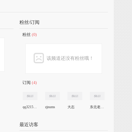
粉丝/订阅
粉丝
(0)
该频道还没有粉丝哦！
订阅
(4)
qq3215q1eaw
zjnums
大志
东北老先生
最近访客