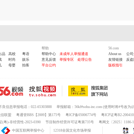
帮助
56.com
出品
高校
粤语
帮助中心
未成年人举报通道
About us
公司
戏
时尚
娱乐
意见反馈
举报专区
处理公告
友情链接
反盗
儿
母婴
拍客
平台公约
版权指引
不良信息举报电话：022-65303888
举报邮箱：56kf#sohu-inc.com (使用时将#号改为@
诚信联盟
粤通管BBS【2009】第175号
粤ICP备05006774号
粤ICP证粤B2-200410
-非经营性-2023-0390
节目制作经营许可证粤第735号
粤网文〔2025〕1186-
中国互联网举报中心
12318全国文化市场举报