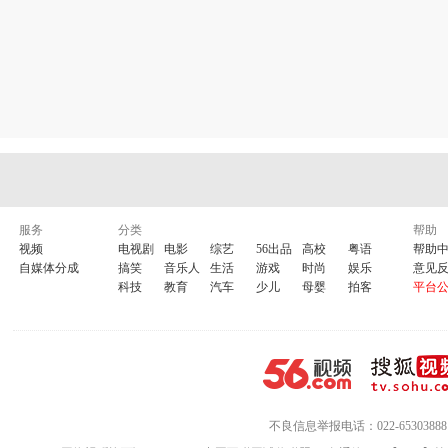
服务
分类
帮助
视频
电视剧
电影
综艺
56出品
高校
粤语
帮助
自媒体分成
搞笑
音乐人
生活
游戏
时尚
娱乐
意见
科技
教育
汽车
少儿
母婴
拍客
平台
不良信息举报电话：022-65303888