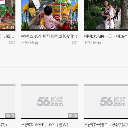
04:18
18:41
上海滩水兵舞团2016年会，阳城队表演民族舞《祖国的好江南》
桐桐15 18个月可喜的成长变化！
0
上传: 1年前
0
上传: 1年前
00:00
00:00
学跳）
三步踩-WMH、WF（游园）
三步踩一拖二（学跳练习