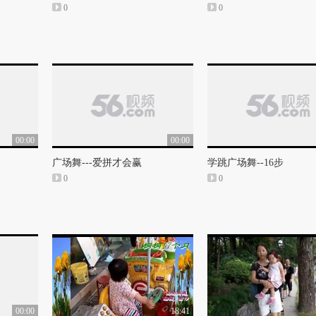
0
0
00:00
00:00
广场舞---爱拼才会赢
学跳广场舞--16步
0
0
00:00
18:41