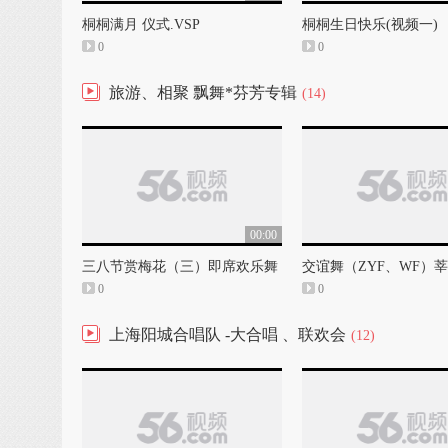
桐桐满月 仪式.VSP
桐桐生日快乐(视频一)
0
0
旅游、相聚 飘舞*芬芳专辑
(14)
00:00
三八节赏梅花（三）即席欢乐舞
0
0
上海阳城合唱队 -大合唱 、联欢会
(12)