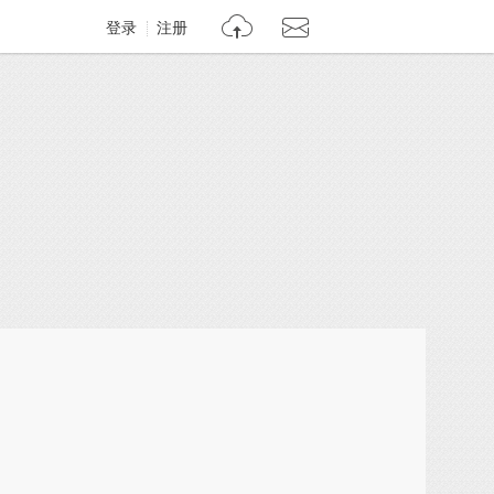
登录
注册