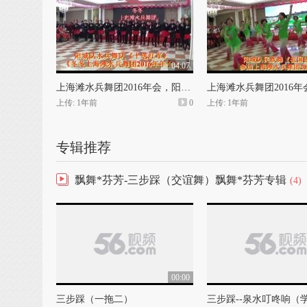
04:07
上海滩水兵舞团2016年会，阳城队表演水兵舞（十送红军）
上传: 1年前
0
上传: 1年前
专辑推荐
飘舞*芬芳-三步踩（交谊舞）飘舞*芬芳专辑
(4)
00:00
三步踩（一拖二）
三步踩--泉水叮咚响（