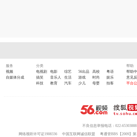
服务
分类
帮助
视频
电视剧
电影
综艺
56出品
高校
粤语
帮助
自媒体分成
搞笑
音乐人
生活
游戏
时尚
娱乐
意见
科技
教育
汽车
少儿
母婴
拍客
平台
不良信息举报电话：022-65303888
网络视听许可证1908336
中国互联网诚信联盟
粤通管BBS【2009】第