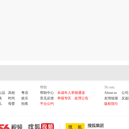
帮助
56.com
出品
高校
粤语
帮助中心
未成年人举报通道
About us
公司
戏
时尚
娱乐
意见反馈
举报专区
处理公告
友情链接
反盗
儿
母婴
拍客
平台公约
版权指引