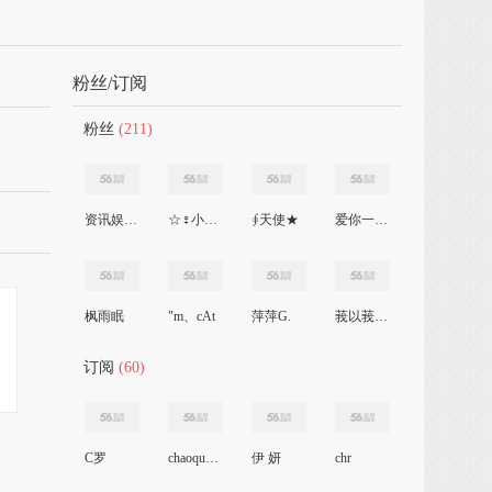
粉丝/订阅
粉丝
(211)
资讯娱乐八卦
☆♀小龍女@
∮天使★
爱你一万年
枫雨眠
"m、cAt
萍萍G.
莪以莪血見軒轅
订阅
(60)
C罗
chaoqun5203
伊 妍
chr