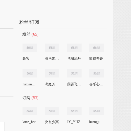
粉丝/订阅
粉丝
(65)
暮客
骑马带狗去旅行
飞阁流丹
歌得奇说
feixiang669977
满庭芳
我要飞向蓝天
喜乐心品牌眼镜
订阅
(53)
kuan_hou
决玄少冥
JY_YHZ
huangjiaquan1988