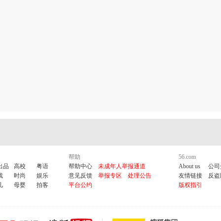
帮助
56.com
出品
高校
粤语
帮助中心
未成年人举报通道
About us
公司
戏
时尚
娱乐
意见反馈
举报专区
处理公告
友情链接
反盗
儿
母婴
拍客
平台公约
版权指引