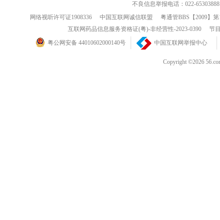
不良信息举报电话：022-65303888
网络视听许可证1908336
中国互联网诚信联盟
粤通管BBS【2009】第
互联网药品信息服务资格证(粤)-非经营性-2023-0390
节目
粤公网安备 44010602000140号
中国互联网举报中心
Copyright ©202