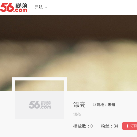
导航
漂亮
IP属地：未知
漂亮
订
播放数：
0
|
粉丝：
34