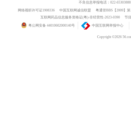
不良信息举报电话：022-65303888
网络视听许可证1908336
中国互联网诚信联盟
粤通管BBS【2009】第
互联网药品信息服务资格证(粤)-非经营性-2023-0390
节目
粤公网安备 44010602000140号
中国互联网举报中心
Copyright ©202