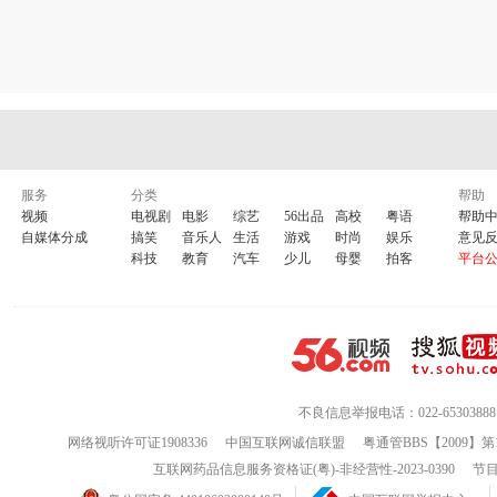
服务
分类
帮助
视频
电视剧
电影
综艺
56出品
高校
粤语
帮助
自媒体分成
搞笑
音乐人
生活
游戏
时尚
娱乐
意见
科技
教育
汽车
少儿
母婴
拍客
平台
不良信息举报电话：022-65303888
网络视听许可证1908336
中国互联网诚信联盟
粤通管BBS【2009】第
互联网药品信息服务资格证(粤)-非经营性-2023-0390
节目