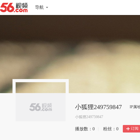
导航
小狐狸249759847
IP属
小狐狸249759847
订阅
播放数：
0
|
粉丝：
0