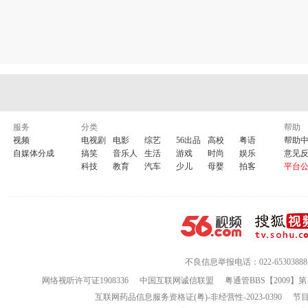
服务
分类
帮助
视频
电视剧
电影
综艺
56出品
高校
粤语
帮助
自媒体分成
搞笑
音乐人
生活
游戏
时尚
娱乐
意见
科技
教育
汽车
少儿
母婴
拍客
平台
不良信息举报电话：022-65303888
网络视听许可证1908336
中国互联网诚信联盟
粤通管BBS【2009】第
互联网药品信息服务资格证(粤)-非经营性-2023-0390
节目