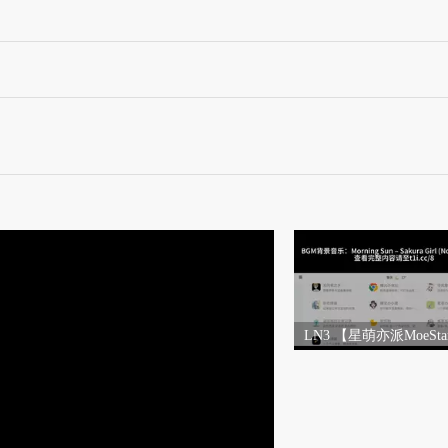
LN3 【星萌亦派MoeSt
链展示