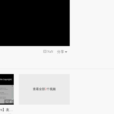
NaN
分享
查看全部
2
个视频
02:40
LN3 【星萌亦派MoeStarπ】友链展示