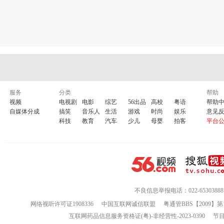
服务
分类
帮助
视频
电视剧
电影
综艺
56出品
高校
粤语
帮助
自媒体分成
搞笑
音乐人
生活
游戏
时尚
娱乐
意见
科技
教育
汽车
少儿
母婴
拍客
平台
不良信息举报电话：022-65303888
网络视听许可证1908336
中国互联网诚信联盟
粤通管BBS【2009】第
互联网药品信息服务资格证(粤)-非经营性-2023-0390
节目