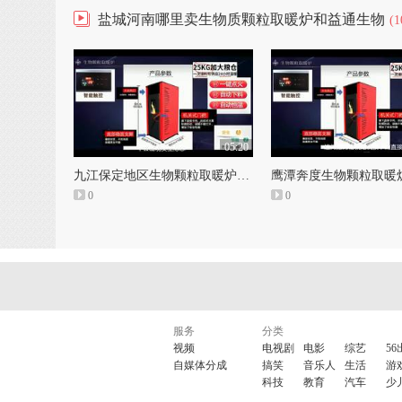
盐城河南哪里卖生物质颗粒取暖炉和益通生物
(1
05:20
九江保定地区生物颗粒取暖炉厂家和永邦生物颗粒采暖炉的缺点
0
0
服务
分类
视频
电视剧
电影
综艺
56
自媒体分成
搞笑
音乐人
生活
游
科技
教育
汽车
少