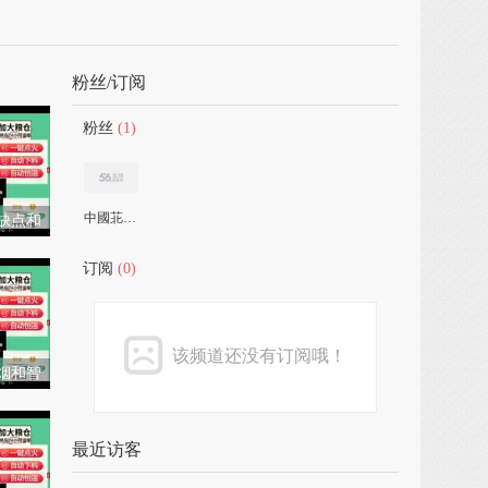
粉丝/订阅
粉丝
(1)
中國苝洗設計
缺点和
订阅
(0)
该频道还没有订阅哦！
烟和智
有售多
最近访客