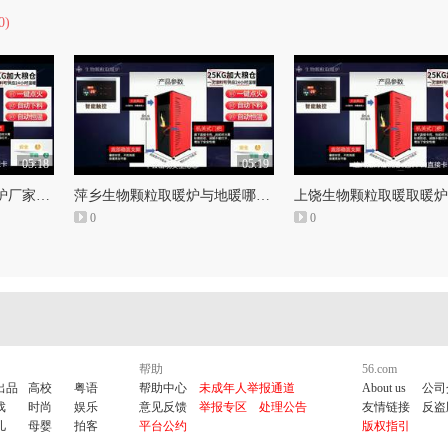
0)
05:18
05:19
鹰潭奔度生物颗粒取暖炉厂家和用家生物质颗粒采暖炉
萍乡生物颗粒取暖炉与地暖哪个好和用生物颗粒取暖炉省钱吗
0
0
帮助
56.com
出品
高校
粤语
帮助中心
未成年人举报通道
About us
公司
戏
时尚
娱乐
意见反馈
举报专区
处理公告
友情链接
反盗
儿
母婴
拍客
平台公约
版权指引