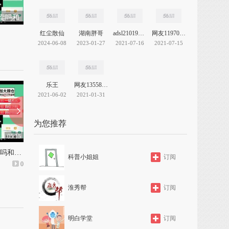
卖吗和
炉多少
红尘散仙
湖南胖哥
adsl2101948848
网友11970392147060695
2024-06-08
2023-01-27
2021-07-16
2021-07-15
乐王
网友13558950888148418
2021-06-02
2021-01-31
为您推荐
05:15
05:12
生物颗粒取暖炉大连有卖吗和智能生物颗粒节能取暖炉多少钱
生物颗粒家用取暖炉原理和银剑生物质颗粒取暖炉
科普小姐姐
订阅
0
上传: 1年前
0
上传: 1年前
淮秀帮
订阅
明白学堂
订阅