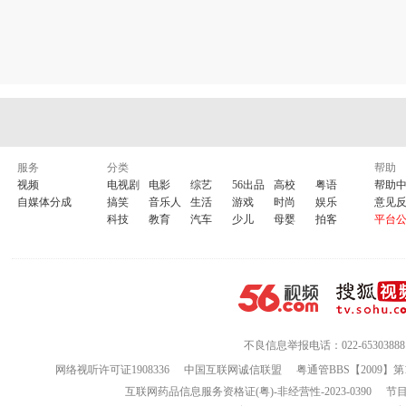
服务
分类
帮助
视频
电视剧
电影
综艺
56出品
高校
粤语
帮助
自媒体分成
搞笑
音乐人
生活
游戏
时尚
娱乐
意见
科技
教育
汽车
少儿
母婴
拍客
平台
不良信息举报电话：022-65303888
网络视听许可证1908336
中国互联网诚信联盟
粤通管BBS【2009】第
互联网药品信息服务资格证(粤)-非经营性-2023-0390
节目