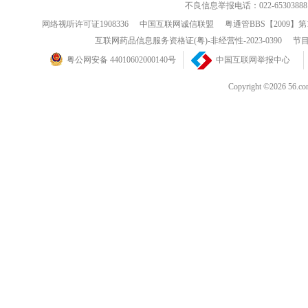
不良信息举报电话：022-65303888
网络视听许可证1908336
中国互联网诚信联盟
粤通管BBS【2009】第
互联网药品信息服务资格证(粤)-非经营性-2023-0390
节目
粤公网安备 44010602000140号
中国互联网举报中心
Copyright ©202