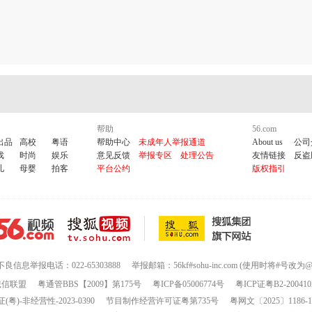
帮助
56.com
出品
高校
粤语
帮助中心
未成年人举报通道
About us
公司
戏
时尚
娱乐
意见反馈
举报专区
处理公告
友情链接
反盗
儿
母婴
拍客
平台公约
版权指引
不良信息举报电话：022-65303888
举报邮箱：56kf#sohu-inc.com (使用时将#号改为@
诚信联盟
粤通管BBS【2009】第175号
粤ICP备05006774号
粤ICP证粤B2-200410
-非经营性-2023-0390
节目制作经营许可证粤第735号
粤网文〔2025〕1186-