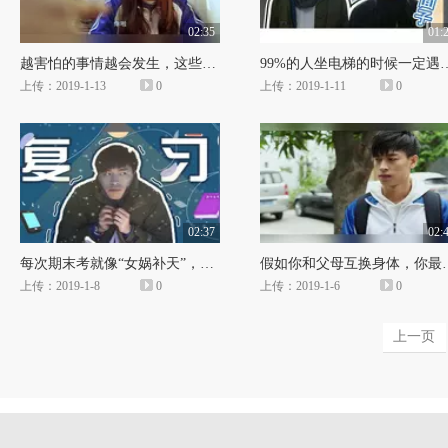
02:35
01:
越害怕的事情越会发生，这些事情你肯定都遇到过！
99%的人坐电梯的时候一定遇到
上传：2019-1-13
0
上传：2019-1-11
0
02:37
02:
每次期末考就像“女娲补天”，企图一晚上复习一个学期的课程！
假如你和父母互换身
上传：2019-1-8
0
上传：2019-1-6
0
上一页