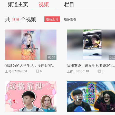
56
频道主页
视频
栏目
视
共
108
个视频
最新上传
最多观看
频
自
媒
00:34
01:
我以为的大学生活，没想到实际是
我朋友说，追女生只要说3个
体
上传：2020-8-31
0
上传：2020-7-10
0
出
品
人
02:33
03: