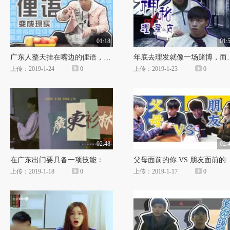
01:18
01:
广东人整天挂在嘴边的俚语，你都知道是什么意思吗？
年底去理发就像一场
上传：2019-1-24
0
上传：2019-1-23
0
02:48
02:
在广东出门要具备一项技能：备好一年四季的衣服！
父母面前的你 VS 朋友面前
上传：2019-1-18
0
上传：2019-1-17
0