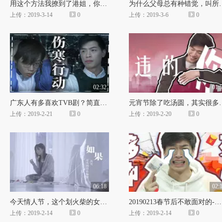
用这个方法我撩到了港姐，你学会了吗？
为什么父母总有种错
上传：2019-3-14
0
上传：2019-3-6
0
02:32
01:
广东人有多喜欢TVB剧？简直能把台词倒背如流！
元宵节除了吃汤圆，
上传：2019-2-21
0
上传：2019-2-20
0
06:18
02:
今天情人节，这个划火柴的女孩再也见不到她的男朋友！
20190213春节后不敢面对的-微信(1)
上传：2019-2-14
0
上传：2019-2-14
0