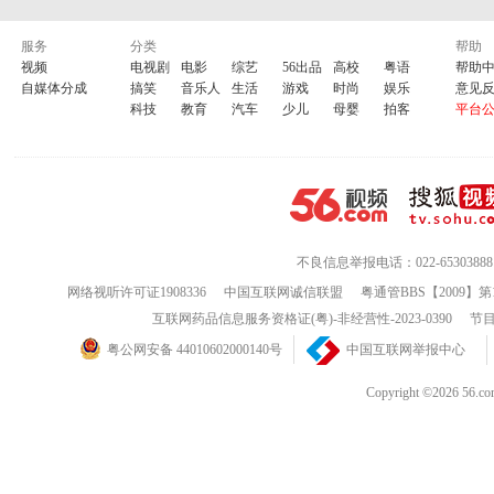
服务
分类
帮助
视频
电视剧
电影
综艺
56出品
高校
粤语
帮助
自媒体分成
搞笑
音乐人
生活
游戏
时尚
娱乐
意见
科技
教育
汽车
少儿
母婴
拍客
平台
不良信息举报电话：022-65303888
网络视听许可证1908336
中国互联网诚信联盟
粤通管BBS【2009】第
互联网药品信息服务资格证(粤)-非经营性-2023-0390
节目
粤公网安备 44010602000140号
中国互联网举报中心
Copyright ©202