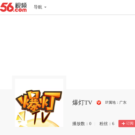
导航
爆灯TV
IP属地：广东
搜
狐
订阅
播放数：
0
|
粉丝：
6