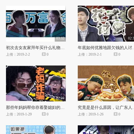
03:32
02:
初次去女友家拜年买什么礼物？不想年后分手的就按我的去做吧！
年底如何优雅地跟欠钱
上传：2019-2-2
0
上传：2019-2-1
0
02:10
03:
那些年妈妈帮你存着娶媳妇的红包，都去哪儿了？
究竟是是什么原因，让
上传：2019-1-29
0
上传：2019-1-26
0