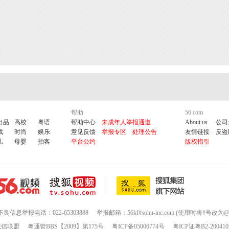
帮助
56.com
出品
高校
粤语
帮助中心
未成年人举报通道
About us
公司
戏
时尚
娱乐
意见反馈
举报专区
处理公告
友情链接
反盗
儿
母婴
拍客
平台公约
版权指引
不良信息举报电话：022-65303888
举报邮箱：56kf#sohu-inc.com (使用时将#号改为@
诚信联盟
粤通管BBS【2009】第175号
粤ICP备05006774号
粤ICP证粤B2-200410