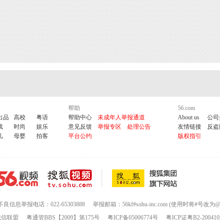
帮助
56.com
出品
高校
粤语
帮助中心
未成年人举报通道
About us
公司
戏
时尚
娱乐
意见反馈
举报专区
处理公告
友情链接
反盗
儿
母婴
拍客
平台公约
版权指引
不良信息举报电话：022-65303888
举报邮箱：56kf#sohu-inc.com (使用时将#号改为@
诚信联盟
粤通管BBS【2009】第175号
粤ICP备05006774号
粤ICP证粤B2-200410