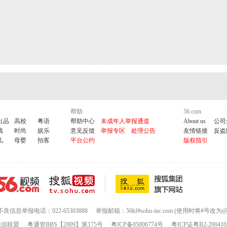
帮助
56.com
出品
高校
粤语
帮助中心
未成年人举报通道
About us
公司
戏
时尚
娱乐
意见反馈
举报专区
处理公告
友情链接
反盗
儿
母婴
拍客
平台公约
版权指引
不良信息举报电话：022-65303888
举报邮箱：56kf#sohu-inc.com (使用时将#号改为@
诚信联盟
粤通管BBS【2009】第175号
粤ICP备05006774号
粤ICP证粤B2-200410