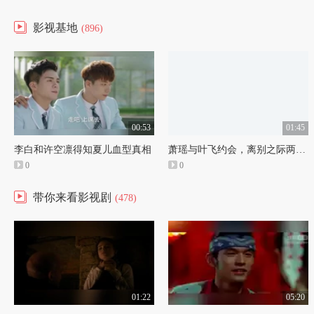
影视基地
(896)
00:53
01:45
李白和许空凛得知夏儿血型真相
萧瑶与叶飞约会，离别之际两人好感人
0
0
带你来看影视剧
(478)
01:22
05:20