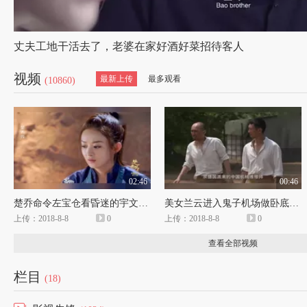
丈夫工地干活去了，老婆在家好酒好菜招待客人
视频
最新上传
最多观看
(10860)
02:46
00:46
楚乔命令左宝仓看昏迷的宇文玥，左宝仓竟乐意为楚乔效劳
美女兰云进入鬼子机场做卧底，因是中国人引鬼子矢村怀疑
上传：2018-8-8
0
上传：2018-8-8
0
查看全部视频
栏目
(18)