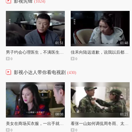
影视先锋
(1024)
01:51
01:48
男子约会心理医生，不满医生对自己评价，反分析了一波心理医生
佳禾向陆远道歉，说我以后都听话
0
0
影视小达人带你看电视剧
(430)
08:08
01:21
美女在商场买衣服，一出手就4万旁边的同事懵逼了，回家却遭相好臭骂一顿
看张一山如何调侃周冬雨、太暴了
0
0