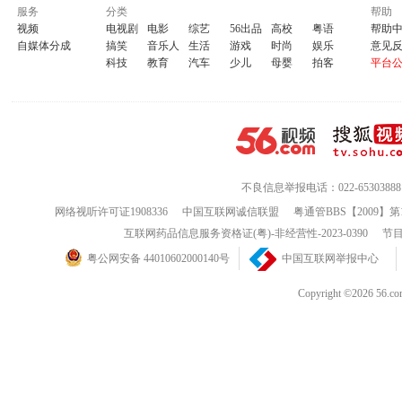
服务
分类
帮助
视频
电视剧
电影
综艺
56出品
高校
粤语
帮助
自媒体分成
搞笑
音乐人
生活
游戏
时尚
娱乐
意见
科技
教育
汽车
少儿
母婴
拍客
平台
不良信息举报电话：022-65303888
网络视听许可证1908336
中国互联网诚信联盟
粤通管BBS【2009】第
互联网药品信息服务资格证(粤)-非经营性-2023-0390
节目
粤公网安备 44010602000140号
中国互联网举报中心
Copyright ©202