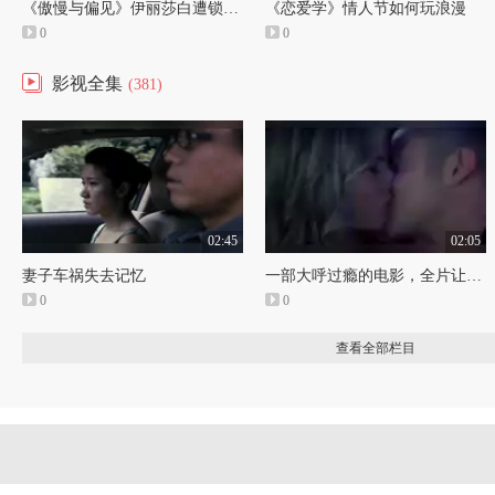
《傲慢与偏见》伊丽莎白遭锁脖。
《恋爱学》情人节如何玩浪漫
0
0
影视全集
(381)
02:45
02:05
妻子车祸失去记忆
一部大呼过瘾的电影，全片让人热血沸腾，女神斯佳丽美得让人窒息
0
0
查看全部栏目