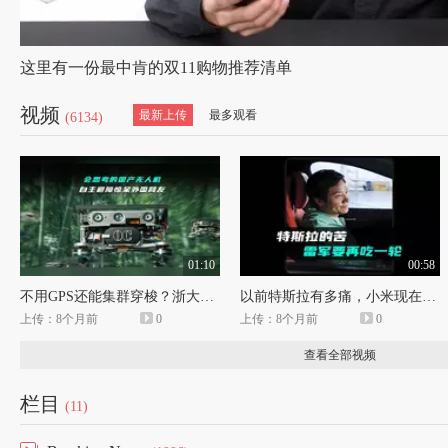
这里有一份最中肯的双11购物推荐清单
视频
最新上传
最多观看
(6134)
01:10
00:58
不用GPS还能集群穿梭？浙大蜂群无人机惊呆网友
以前特斯拉有多痛，小米现在就有多苦
上传：8个月前
0
上传：8个月前
0
查看全部视频
栏目
(11)