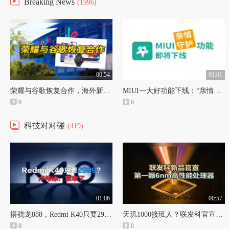
Breaking News
(1996)
00:54
01:01
荣耀与谷歌恢复合作，海外新机将获GMS授权
MIUI一大好功能下线：“亲情守护”功能将停止服务
0
0
科技对对碰
(419)
01:06
00:57
搭骁龙888，Redmi K40只要2999？卢伟冰：草率了
天玑1000接班人？联发科官宣：首款6nm芯片即将发布
0
0