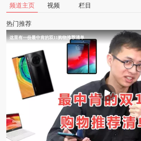
56
频道主页
视频
栏目
视
热门推荐
频
这里有一份最中肯的双11购物推荐清单
自
媒
体
出
品
人