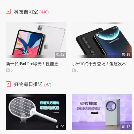
科技自习室
(440)
01:12
01:18
新一代iPad Pro曝光！性能更彪悍还支持5G？
小米10终于要登场！但这次不办发布会了？
0
0
好物每日推送
(97)
01:09
01:12