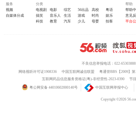
服务
分类
帮助
视频
电视剧
电影
综艺
56出品
高校
粤语
帮助
自媒体分成
搞笑
音乐人
生活
游戏
时尚
娱乐
意见
科技
教育
汽车
少儿
母婴
拍客
平台
不良信息举报电话：022-65303888
网络视听许可证1908336
中国互联网诚信联盟
粤通管BBS【2009】第
互联网药品信息服务资格证(粤)-非经营性-2023-0390
节目
粤公网安备 44010602000140号
中国互联网举报中心
Copyright ©202