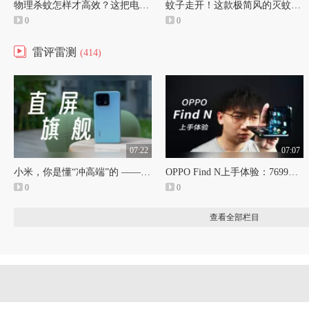
物理杀蚊怎样才高效？这把电蚊拍好看又好用
蚊子走开！这款极简风的灭蚊灯，能让你安心度过整个夏天
0
0
雷评雷测
(414)
07:22
07:07
小米，你是懂“冲高端”的 —— Xiaomi 13首发体验
OPPO Find N上手体验：7699的折叠屏，真的好用吗
0
0
查看全部栏目