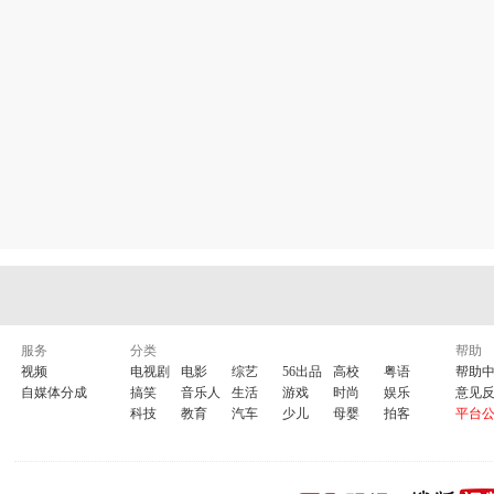
服务
分类
帮助
视频
电视剧
电影
综艺
56出品
高校
粤语
帮助
自媒体分成
搞笑
音乐人
生活
游戏
时尚
娱乐
意见
科技
教育
汽车
少儿
母婴
拍客
平台