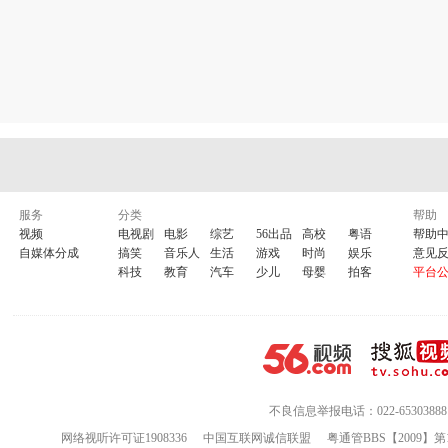
服务
分类
帮助
视频
电视剧
电影
综艺
56出品
高校
粤语
帮助
自媒体分成
搞笑
音乐人
生活
游戏
时尚
娱乐
意见
科技
教育
汽车
少儿
母婴
拍客
平台
不良信息举报电话：022-65303888
网络视听许可证1908336
中国互联网诚信联盟
粤通管BBS【2009】第