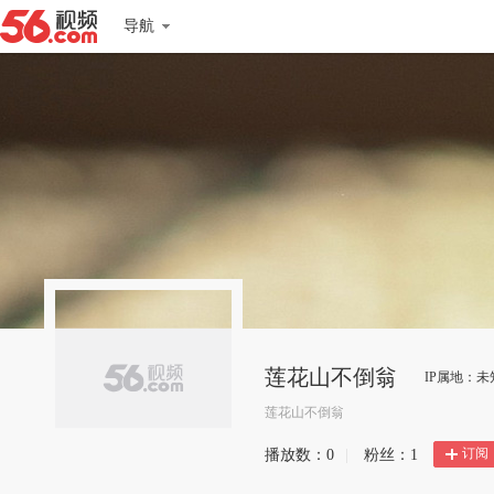
导航
莲花山不倒翁
IP属地：未
莲花山不倒翁
订阅
播放数：
0
|
粉丝：
1