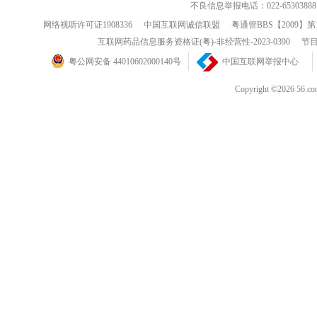
不良信息举报电话：022-65303888
网络视听许可证1908336
中国互联网诚信联盟
粤通管BBS【2009】第
互联网药品信息服务资格证(粤)-非经营性-2023-0390
节目
粤公网安备 44010602000140号
中国互联网举报中心
Copyright ©202