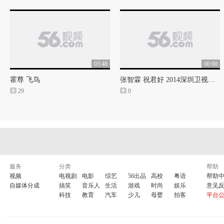
03:48
00:00
霍尊 飞鸟
张智霖 祝君好 2014深圳卫视年代秀现场
29
0
服务
分类
帮助
视频
电视剧
电影
综艺
56出品
高校
粤语
帮助
自媒体分成
搞笑
音乐人
生活
游戏
时尚
娱乐
意见
科技
教育
汽车
少儿
母婴
拍客
平台