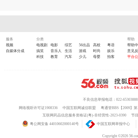
服务
分类
帮助
视频
电视剧
电影
综艺
56出品
高校
粤语
帮助
自媒体分成
搞笑
音乐人
生活
游戏
时尚
娱乐
意见
科技
教育
汽车
少儿
母婴
拍客
平台
不良信息举报电话：022-65303888
网络视听许可证1908336
中国互联网诚信联盟
粤通管BBS【2009】第
互联网药品信息服务资格证(粤)-非经营性-2023-0390
节目
粤公网安备 44010602000140号
中国互联网举报中心
Copyright ©202