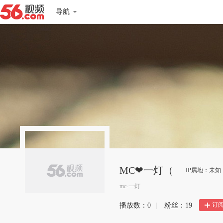
导航
MC❤一灯（
IP属地：未知
mc-一灯
订
播放数：
0
|
粉丝：
19