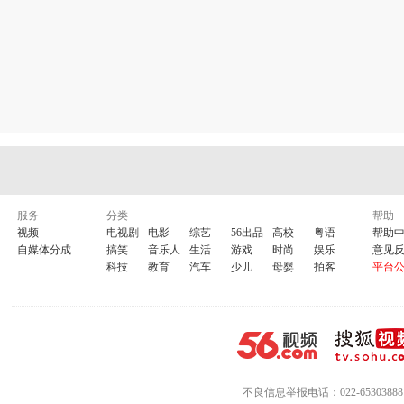
服务
分类
帮助
视频
电视剧
电影
综艺
56出品
高校
粤语
帮助
自媒体分成
搞笑
音乐人
生活
游戏
时尚
娱乐
意见
科技
教育
汽车
少儿
母婴
拍客
平台
不良信息举报电话：022-65303888