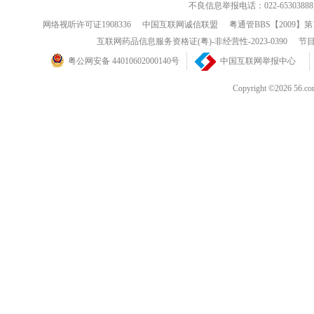
不良信息举报电话：022-65303888
网络视听许可证1908336
中国互联网诚信联盟
粤通管BBS【2009】第
互联网药品信息服务资格证(粤)-非经营性-2023-0390
节目
粤公网安备 44010602000140号
中国互联网举报中心
Copyright ©202