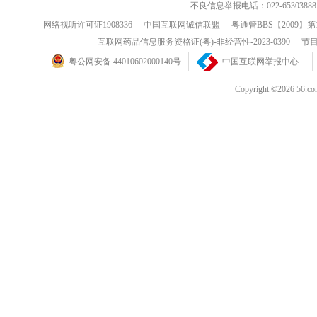
不良信息举报电话：022-65303888
网络视听许可证1908336
中国互联网诚信联盟
粤通管BBS【2009】第
互联网药品信息服务资格证(粤)-非经营性-2023-0390
节目
粤公网安备 44010602000140号
中国互联网举报中心
Copyright ©202