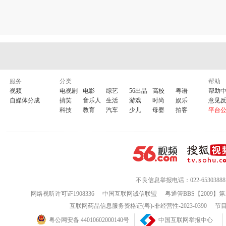
服务
分类
帮助
视频
电视剧
电影
综艺
56出品
高校
粤语
帮助
自媒体分成
搞笑
音乐人
生活
游戏
时尚
娱乐
意见
科技
教育
汽车
少儿
母婴
拍客
平台
不良信息举报电话：022-65303888
网络视听许可证1908336
中国互联网诚信联盟
粤通管BBS【2009】第
互联网药品信息服务资格证(粤)-非经营性-2023-0390
节目
粤公网安备 44010602000140号
中国互联网举报中心