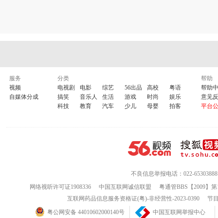
服务
分类
帮助
视频
电视剧
电影
综艺
56出品
高校
粤语
帮助
自媒体分成
搞笑
音乐人
生活
游戏
时尚
娱乐
意见
科技
教育
汽车
少儿
母婴
拍客
平台
不良信息举报电话：022-65303888
网络视听许可证1908336
中国互联网诚信联盟
粤通管BBS【2009】第
互联网药品信息服务资格证(粤)-非经营性-2023-0390
节目
粤公网安备 44010602000140号
中国互联网举报中心