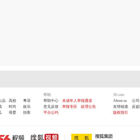
帮助
56.com
出品
高校
粤语
帮助中心
未成年人举报通道
About us
公司
戏
时尚
娱乐
意见反馈
举报专区
处理公告
友情链接
反盗
儿
母婴
拍客
平台公约
版权指引