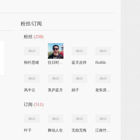
粉丝/订阅
粉丝
(250)
秋叶思绪
往日时光SH
蓝天吉祥
ffsdfds
风中云
美庐蓝月
娟子
老朱原创视频
订阅
(511)
叶子
舞动人生
无怨无悔
江南竹韵广场舞