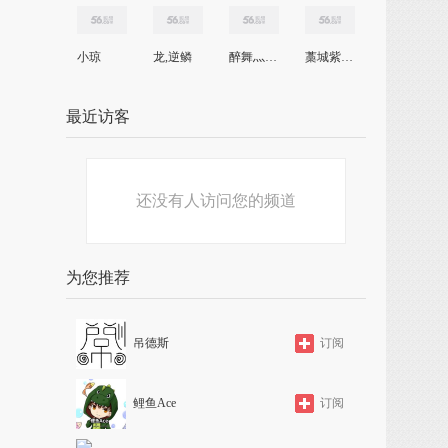
小琼
龙,逆鳞
醉舞灬云裳
藁城紫荆花
最近访客
还没有人访问您的频道
为您推荐
吊德斯
订阅
鲤鱼Ace
订阅