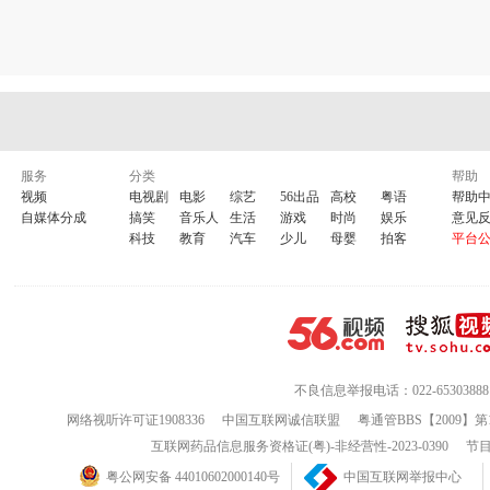
服务
分类
帮助
视频
电视剧
电影
综艺
56出品
高校
粤语
帮助
自媒体分成
搞笑
音乐人
生活
游戏
时尚
娱乐
意见
科技
教育
汽车
少儿
母婴
拍客
平台
不良信息举报电话：022-65303888
网络视听许可证1908336
中国互联网诚信联盟
粤通管BBS【2009】第
互联网药品信息服务资格证(粤)-非经营性-2023-0390
节目
粤公网安备 44010602000140号
中国互联网举报中心