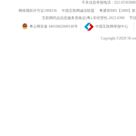
不良信息举报电话：022-65303888
网络视听许可证1908336
中国互联网诚信联盟
粤通管BBS【2009】第
互联网药品信息服务资格证(粤)-非经营性-2023-0390
节目
粤公网安备 44010602000140号
中国互联网举报中心
Copyright ©202