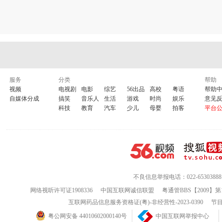
服务
分类
帮助
视频
电视剧
电影
综艺
56出品
高校
粤语
帮助
自媒体分成
搞笑
音乐人
生活
游戏
时尚
娱乐
意见
科技
教育
汽车
少儿
母婴
拍客
平台
不良信息举报电话：022-65303888
网络视听许可证1908336
中国互联网诚信联盟
粤通管BBS【2009】第
互联网药品信息服务资格证(粤)-非经营性-2023-0390
节目
粤公网安备 44010602000140号
中国互联网举报中心