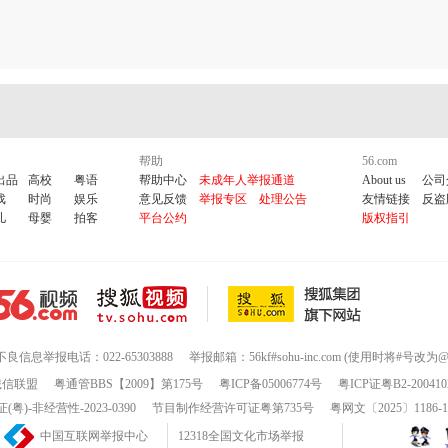
帮助
56.com
出品
高校
粤语
帮助中心
未成年人举报通道
About us
公司
戏
时尚
娱乐
意见反馈
举报专区
处理公告
友情链接
反盗
儿
母婴
拍客
平台公约
版权指引
不良信息举报电话：022-65303888
举报邮箱：56kf#sohu-inc.com (使用时将#号改为@
诚信联盟
粤通管BBS【2009】第175号
粤ICP备05006774号
粤ICP证粤B2-200410
-非经营性-2023-0390
节目制作经营许可证粤第735号
粤网文〔2025〕1186-
中国互联网举报中心
12318全国文化市场举报