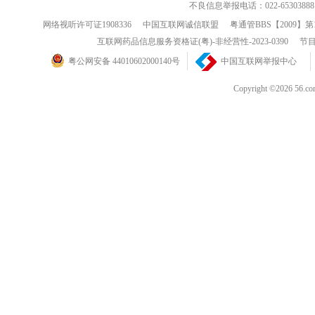
不良信息举报电话：022-65303888
网络视听许可证1908336
中国互联网诚信联盟
粤通管BBS【2009】第
互联网药品信息服务资格证(粤)-非经营性-2023-0390
节目
粤公网安备 44010602000140号
中国互联网举报中心
Copyright ©202