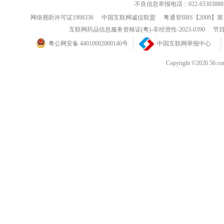
不良信息举报电话：022-65303888
网络视听许可证1908336
中国互联网诚信联盟
粤通管BBS【2009】第
互联网药品信息服务资格证(粤)-非经营性-2023-0390
节目
粤公网安备 44010602000140号
中国互联网举报中心
Copyright ©202