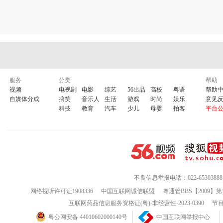
服务
分类
帮助
视频
电视剧
电影
综艺
56出品
高校
粤语
帮助
自媒体分成
搞笑
音乐人
生活
游戏
时尚
娱乐
意见
科技
教育
汽车
少儿
母婴
拍客
平台
不良信息举报电话：022-65303888
网络视听许可证1908336
中国互联网诚信联盟
粤通管BBS【2009】第
互联网药品信息服务资格证(粤)-非经营性-2023-0390
节目
粤公网安备 44010602000140号
中国互联网举报中心