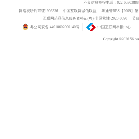
不良信息举报电话：022-65303888
网络视听许可证1908336
中国互联网诚信联盟
粤通管BBS【2009】第
互联网药品信息服务资格证(粤)-非经营性-2023-0390
节目
粤公网安备 44010602000140号
中国互联网举报中心
Copyright ©202