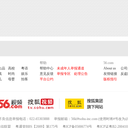
帮助
56.com
出品
高校
粤语
帮助中心
未成年人举报通道
About us
公司
戏
时尚
娱乐
意见反馈
举报专区
处理公告
友情链接
反盗
儿
母婴
拍客
平台公约
版权指引
不良信息举报电话：022-65303888
举报邮箱：56kf#sohu-inc.com (使用时将#号改为@
诚信联盟
粤通管BBS【2009】第175号
粤ICP备05006774号
粤ICP证粤B2-200410