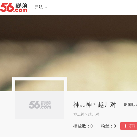
导航
神灬神丶越丿对
IP属地
神灬神丶越丿对
订阅
播放数：
0
|
粉丝：
0