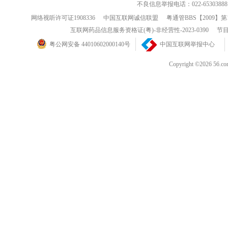
不良信息举报电话：022-65303888
网络视听许可证1908336
中国互联网诚信联盟
粤通管BBS【2009】第
互联网药品信息服务资格证(粤)-非经营性-2023-0390
节目
粤公网安备 44010602000140号
中国互联网举报中心
Copyright ©202