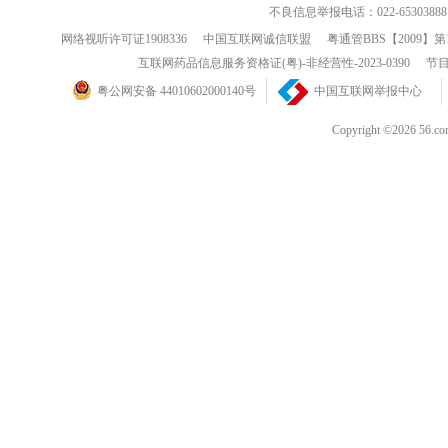
不良信息举报电话：022-65303888
网络视听许可证1908336
中国互联网诚信联盟
粤通管BBS【2009】第
互联网药品信息服务资格证(粤)-非经营性-2023-0390
节目
粤公网安备 44010602000140号
中国互联网举报中心
Copyright ©202